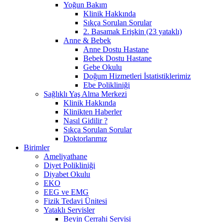
Yoğun Bakım
Klinik Hakkında
Sıkça Sorulan Sorular
2. Basamak Erişkin (23 yataklı)
Anne & Bebek
Anne Dostu Hastane
Bebek Dostu Hastane
Gebe Okulu
Doğum Hizmetleri İstatistiklerimiz
Ebe Polikliniği
Sağlıklı Yaş Alma Merkezi
Klinik Hakkında
Klinikten Haberler
Nasıl Gidilir ?
Sıkça Sorulan Sorular
Doktorlarımız
Birimler
Ameliyathane
Diyet Polikliniği
Diyabet Okulu
EKO
EEG ve EMG
Fizik Tedavi Ünitesi
Yataklı Servisler
Beyin Cerrahi Servisi