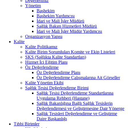
Değerlerimiz
Yönetim
Başhekim
Başhekim Yardımcısı
İdari ve Mali İşler Müdürü
Sağlık Bakım Hizmetleri Müdürü
İdari ve Mali İşler Müdür Yardımcısı
Organizasyon Yapısı
Kalite
Kalite Politikamız
Kalite Birim Sorumluları Komite ve Ekip Listeleri
SKS (Sağlıkta Kalite Standartları)
Hizmet İçi Eğitim Planı
Öz Değerlendirme
Öz Değerlendirme Planı
Öz Değerlendirme Çalışmalarına Ait Görseller
Kalite Yönetim Ekibi
Sağlık Tesisi Değerlendirme Birimi
Sağlık Tesisi Değerlendirme Standartlarına
Uygulama Rehberi (Hastane)
Sağlık Bakanlığına Bağlı Sağlık Tesislerin
Değerlendirmesi ve Geliştirmesine Dair Yönerge
Sağlık Tesisleri Değerlendirme ve Geliştirme
Daire Başkanlığı
Tıbbi Birimler