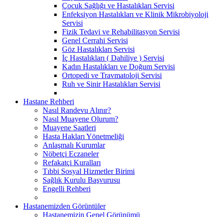
Çocuk Sağlığı ve Hastalıkları Servisi
Enfeksiyon Hastalıkları ve Klinik Mikrobiyoloji
Servisi
Fizik Tedavi ve Rehabilitasyon Servisi
Genel Cerrahi Servisi
Göz Hastalıkları Servisi
İç Hastalıkları ( Dahiliye ) Servisi
Kadın Hastalıkları ve Doğum Servisi
Ortopedi ve Travmatoloji Servisi
Ruh ve Sinir Hastalıkları Servisi
Hastane Rehberi
Nasıl Randevu Alınır?
Nasıl Muayene Olurum?
Muayene Saatleri
Hasta Hakları Yönetmeliği
Anlaşmalı Kurumlar
Nöbetçi Eczaneler
Refakatçi Kuralları
Tıbbi Sosyal Hizmetler Birimi
Sağlık Kurulu Başvurusu
Engelli Rehberi
Hastanemizden Görüntüler
Hastanemizin Genel Görünümü