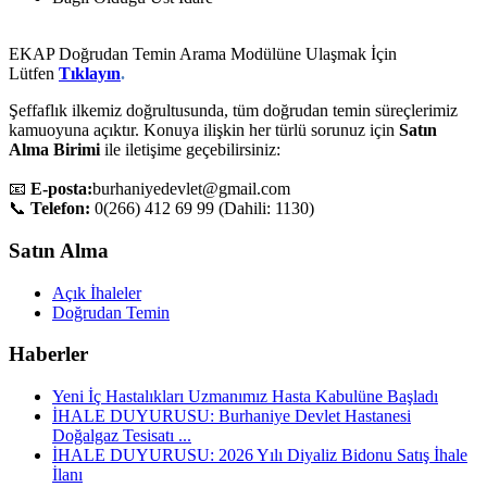
EKAP Doğrudan Temin Arama Modülüne Ulaşmak İçin
Lütfen
Tıklayın
.
Şeffaflık ilkemiz doğrultusunda, tüm doğrudan temin süreçlerimiz
kamuoyuna açıktır. Konuya ilişkin her türlü sorunuz için
Satın
Alma Birimi
ile iletişime geçebilirsiniz:
📧
E-posta:
burhaniyedevlet@gmail.com
📞
Telefon:
0(266) 412 69 99 (Dahili: 1130)
Satın Alma
Açık İhaleler
Doğrudan Temin
Haberler
Yeni İç Hastalıkları Uzmanımız Hasta Kabulüne Başladı
İHALE DUYURUSU: Burhaniye Devlet Hastanesi
Doğalgaz Tesisatı ...
İHALE DUYURUSU: 2026 Yılı Diyaliz Bidonu Satış İhale
İlanı