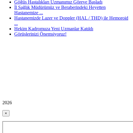
Göğüs Hastalıkları Uzmanımız Göreve Başladı
İl Sağlık Müdürümüz ve Beraberindeki Heyetten
Hastanemize ...
Hastanemizde Lazer ve Doppler (HAL / THD) ile Hemoroid
...
Hekim Kadromuza Yeni Uzmanlar Katıldı
Görüşlerinizi Önemsiyoruz!
2026
×