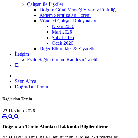
Çalışan ile İlişkiler
Doğum Günü Yemeği Yiyoruz Etkinliği
Kıdem Sertifikaları Töreni
Yönetici Çalışan Buluşmaları
Nisan 2026
Mart 2026
Şubat 2026
Ocak 2026
Diğer Etkinlikler & Ziyaretler
İletişim
Evde Sağlık Online Randevu Talebi
Satın Alma
Doğrudan Temin
Doğrudan Temin
23 Haziran 2026
Doğrudan Temin Alımları Hakkında Bilgilendirme
4734 sayılı Kamu İhale Kanunu’nun 22/d ve 22/f maddeleri