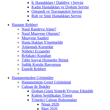
İç Hastalıkları ( Dahiliye ) Servisi
Kadın Hastalıkları ve Doğum Servisi
Ortopedi ve Travmatoloji Servisi
Ruh ve Sinir Hastalıkları Servisi
Hastane Rehberi
Nasıl Randevu Alınır?
Nasıl Muayene Olurum?
Muayene Saatleri
Hasta Hakları Yönetmeliği
Anlaşmalı Kurumlar
Nöbetçi Eczaneler
Refakatçi Kuralları
Tıbbi Sosyal Hizmetler Birimi
Sağlık Kurulu Başvurusu
Engelli Rehberi
Hastanemizden Görüntüler
Hastanemizin Genel Görünümü
Çalışan ile İlişkiler
Doğum Günü Yemeği Yiyoruz Etkinliği
Kıdem Sertifikaları Töreni
Yönetici Çalışan Buluşmaları
Nisan 2026
Mart 2026