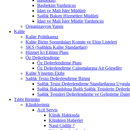
Başhekim
Başhekim Yardımcısı
İdari ve Mali İşler Müdürü
Sağlık Bakım Hizmetleri Müdürü
İdari ve Mali İşler Müdür Yardımcısı
Organizasyon Yapısı
Kalite
Kalite Politikamız
Kalite Birim Sorumluları Komite ve Ekip Listeleri
SKS (Sağlıkta Kalite Standartları)
Hizmet İçi Eğitim Planı
Öz Değerlendirme
Öz Değerlendirme Planı
Öz Değerlendirme Çalışmalarına Ait Görseller
Kalite Yönetim Ekibi
Sağlık Tesisi Değerlendirme Birimi
Sağlık Tesisi Değerlendirme Standartlarına Uygul
Sağlık Bakanlığına Bağlı Sağlık Tesislerin Değerl
Sağlık Tesisleri Değerlendirme ve Geliştirme Dair
Tıbbi Birimler
Kliniklerimiz
Acil Servis
Klinik Hakkında
Klinikten Haberler
Nasıl Gidilir ?