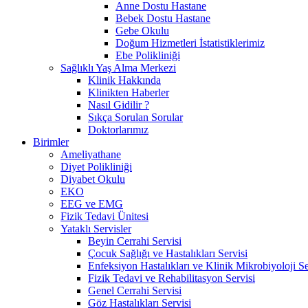
Anne Dostu Hastane
Bebek Dostu Hastane
Gebe Okulu
Doğum Hizmetleri İstatistiklerimiz
Ebe Polikliniği
Sağlıklı Yaş Alma Merkezi
Klinik Hakkında
Klinikten Haberler
Nasıl Gidilir ?
Sıkça Sorulan Sorular
Doktorlarımız
Birimler
Ameliyathane
Diyet Polikliniği
Diyabet Okulu
EKO
EEG ve EMG
Fizik Tedavi Ünitesi
Yataklı Servisler
Beyin Cerrahi Servisi
Çocuk Sağlığı ve Hastalıkları Servisi
Enfeksiyon Hastalıkları ve Klinik Mikrobiyoloji Se
Fizik Tedavi ve Rehabilitasyon Servisi
Genel Cerrahi Servisi
Göz Hastalıkları Servisi