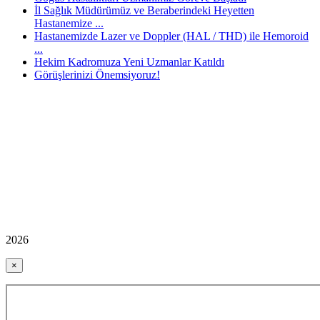
İl Sağlık Müdürümüz ve Beraberindeki Heyetten
Hastanemize ...
Hastanemizde Lazer ve Doppler (HAL / THD) ile Hemoroid
...
Hekim Kadromuza Yeni Uzmanlar Katıldı
Görüşlerinizi Önemsiyoruz!
2026
×