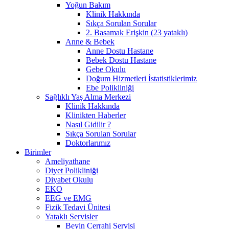
Yoğun Bakım
Klinik Hakkında
Sıkça Sorulan Sorular
2. Basamak Erişkin (23 yataklı)
Anne & Bebek
Anne Dostu Hastane
Bebek Dostu Hastane
Gebe Okulu
Doğum Hizmetleri İstatistiklerimiz
Ebe Polikliniği
Sağlıklı Yaş Alma Merkezi
Klinik Hakkında
Klinikten Haberler
Nasıl Gidilir ?
Sıkça Sorulan Sorular
Doktorlarımız
Birimler
Ameliyathane
Diyet Polikliniği
Diyabet Okulu
EKO
EEG ve EMG
Fizik Tedavi Ünitesi
Yataklı Servisler
Beyin Cerrahi Servisi