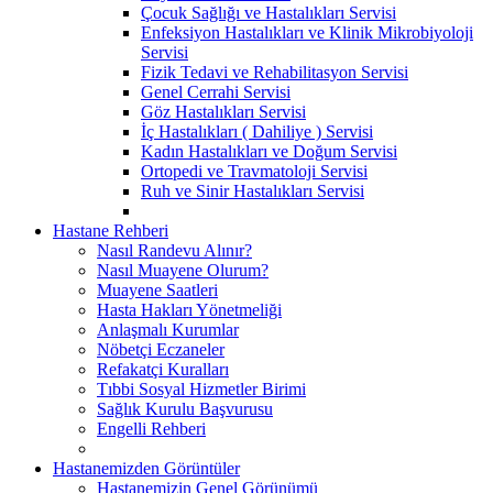
Çocuk Sağlığı ve Hastalıkları Servisi
Enfeksiyon Hastalıkları ve Klinik Mikrobiyoloji
Servisi
Fizik Tedavi ve Rehabilitasyon Servisi
Genel Cerrahi Servisi
Göz Hastalıkları Servisi
İç Hastalıkları ( Dahiliye ) Servisi
Kadın Hastalıkları ve Doğum Servisi
Ortopedi ve Travmatoloji Servisi
Ruh ve Sinir Hastalıkları Servisi
Hastane Rehberi
Nasıl Randevu Alınır?
Nasıl Muayene Olurum?
Muayene Saatleri
Hasta Hakları Yönetmeliği
Anlaşmalı Kurumlar
Nöbetçi Eczaneler
Refakatçi Kuralları
Tıbbi Sosyal Hizmetler Birimi
Sağlık Kurulu Başvurusu
Engelli Rehberi
Hastanemizden Görüntüler
Hastanemizin Genel Görünümü