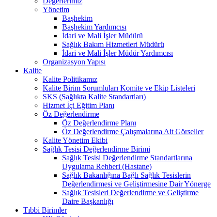
Değerlerimiz
Yönetim
Başhekim
Başhekim Yardımcısı
İdari ve Mali İşler Müdürü
Sağlık Bakım Hizmetleri Müdürü
İdari ve Mali İşler Müdür Yardımcısı
Organizasyon Yapısı
Kalite
Kalite Politikamız
Kalite Birim Sorumluları Komite ve Ekip Listeleri
SKS (Sağlıkta Kalite Standartları)
Hizmet İçi Eğitim Planı
Öz Değerlendirme
Öz Değerlendirme Planı
Öz Değerlendirme Çalışmalarına Ait Görseller
Kalite Yönetim Ekibi
Sağlık Tesisi Değerlendirme Birimi
Sağlık Tesisi Değerlendirme Standartlarına
Uygulama Rehberi (Hastane)
Sağlık Bakanlığına Bağlı Sağlık Tesislerin
Değerlendirmesi ve Geliştirmesine Dair Yönerge
Sağlık Tesisleri Değerlendirme ve Geliştirme
Daire Başkanlığı
Tıbbi Birimler