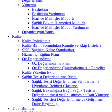
Değerlerimiz
Yönetim
Başhekim
Başhekim Yardımcısı
İdari ve Mali İşler Müdürü
Sağlık Bakım Hizmetleri Müdürü
İdari ve Mali İşler Müdür Yardımcısı
Organizasyon Yapısı
Kalite
Kalite Politikamız
Kalite Birim Sorumluları Komite ve Ekip Listeleri
SKS (Sağlıkta Kalite Standartları)
Hizmet İçi Eğitim Planı
Öz Değerlendirme
Öz Değerlendirme Planı
Öz Değerlendirme Çalışmalarına Ait Görseller
Kalite Yönetim Ekibi
Sağlık Tesisi Değerlendirme Birimi
Sağlık Tesisi Değerlendirme Standartlarına
Uygulama Rehberi (Hastane)
Sağlık Bakanlığına Bağlı Sağlık Tesislerin
Değerlendirmesi ve Geliştirmesine Dair Yönerge
Sağlık Tesisleri Değerlendirme ve Geliştirme
Daire Başkanlığı
Tıbbi Birimler