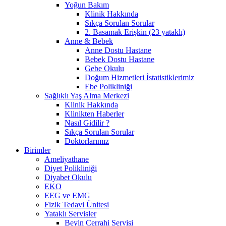
Yoğun Bakım
Klinik Hakkında
Sıkça Sorulan Sorular
2. Basamak Erişkin (23 yataklı)
Anne & Bebek
Anne Dostu Hastane
Bebek Dostu Hastane
Gebe Okulu
Doğum Hizmetleri İstatistiklerimiz
Ebe Polikliniği
Sağlıklı Yaş Alma Merkezi
Klinik Hakkında
Klinikten Haberler
Nasıl Gidilir ?
Sıkça Sorulan Sorular
Doktorlarımız
Birimler
Ameliyathane
Diyet Polikliniği
Diyabet Okulu
EKO
EEG ve EMG
Fizik Tedavi Ünitesi
Yataklı Servisler
Beyin Cerrahi Servisi