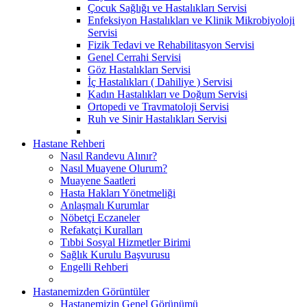
Çocuk Sağlığı ve Hastalıkları Servisi
Enfeksiyon Hastalıkları ve Klinik Mikrobiyoloji
Servisi
Fizik Tedavi ve Rehabilitasyon Servisi
Genel Cerrahi Servisi
Göz Hastalıkları Servisi
İç Hastalıkları ( Dahiliye ) Servisi
Kadın Hastalıkları ve Doğum Servisi
Ortopedi ve Travmatoloji Servisi
Ruh ve Sinir Hastalıkları Servisi
Hastane Rehberi
Nasıl Randevu Alınır?
Nasıl Muayene Olurum?
Muayene Saatleri
Hasta Hakları Yönetmeliği
Anlaşmalı Kurumlar
Nöbetçi Eczaneler
Refakatçi Kuralları
Tıbbi Sosyal Hizmetler Birimi
Sağlık Kurulu Başvurusu
Engelli Rehberi
Hastanemizden Görüntüler
Hastanemizin Genel Görünümü