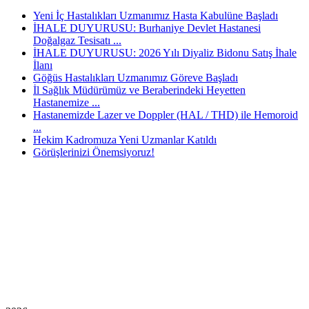
Yeni İç Hastalıkları Uzmanımız Hasta Kabulüne Başladı
İHALE DUYURUSU: Burhaniye Devlet Hastanesi
Doğalgaz Tesisatı ...
İHALE DUYURUSU: 2026 Yılı Diyaliz Bidonu Satış İhale
İlanı
Göğüs Hastalıkları Uzmanımız Göreve Başladı
İl Sağlık Müdürümüz ve Beraberindeki Heyetten
Hastanemize ...
Hastanemizde Lazer ve Doppler (HAL / THD) ile Hemoroid
...
Hekim Kadromuza Yeni Uzmanlar Katıldı
Görüşlerinizi Önemsiyoruz!