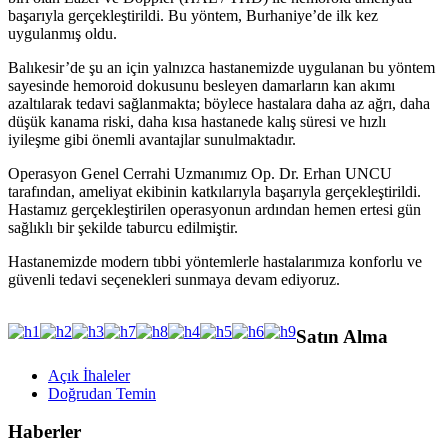
başarıyla gerçekleştirildi. Bu yöntem, Burhaniye’de ilk kez
uygulanmış oldu.
Balıkesir’de şu an için yalnızca hastanemizde uygulanan bu yöntem
sayesinde hemoroid dokusunu besleyen damarların kan akımı
azaltılarak tedavi sağlanmakta; böylece hastalara daha az ağrı, daha
düşük kanama riski, daha kısa hastanede kalış süresi ve hızlı
iyileşme gibi önemli avantajlar sunulmaktadır.
Operasyon Genel Cerrahi Uzmanımız Op. Dr. Erhan UNCU
tarafından, ameliyat ekibinin katkılarıyla başarıyla gerçekleştirildi.
Hastamız gerçekleştirilen operasyonun ardından hemen ertesi gün
sağlıklı bir şekilde taburcu edilmiştir.
Hastanemizde modern tıbbi yöntemlerle hastalarımıza konforlu ve
güvenli tedavi seçenekleri sunmaya devam ediyoruz.
Satın Alma
Açık İhaleler
Doğrudan Temin
Haberler