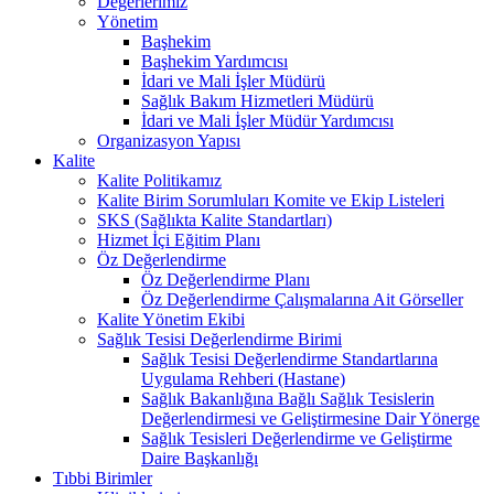
Değerlerimiz
Yönetim
Başhekim
Başhekim Yardımcısı
İdari ve Mali İşler Müdürü
Sağlık Bakım Hizmetleri Müdürü
İdari ve Mali İşler Müdür Yardımcısı
Organizasyon Yapısı
Kalite
Kalite Politikamız
Kalite Birim Sorumluları Komite ve Ekip Listeleri
SKS (Sağlıkta Kalite Standartları)
Hizmet İçi Eğitim Planı
Öz Değerlendirme
Öz Değerlendirme Planı
Öz Değerlendirme Çalışmalarına Ait Görseller
Kalite Yönetim Ekibi
Sağlık Tesisi Değerlendirme Birimi
Sağlık Tesisi Değerlendirme Standartlarına
Uygulama Rehberi (Hastane)
Sağlık Bakanlığına Bağlı Sağlık Tesislerin
Değerlendirmesi ve Geliştirmesine Dair Yönerge
Sağlık Tesisleri Değerlendirme ve Geliştirme
Daire Başkanlığı
Tıbbi Birimler