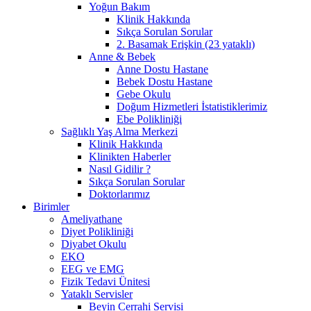
Yoğun Bakım
Klinik Hakkında
Sıkça Sorulan Sorular
2. Basamak Erişkin (23 yataklı)
Anne & Bebek
Anne Dostu Hastane
Bebek Dostu Hastane
Gebe Okulu
Doğum Hizmetleri İstatistiklerimiz
Ebe Polikliniği
Sağlıklı Yaş Alma Merkezi
Klinik Hakkında
Klinikten Haberler
Nasıl Gidilir ?
Sıkça Sorulan Sorular
Doktorlarımız
Birimler
Ameliyathane
Diyet Polikliniği
Diyabet Okulu
EKO
EEG ve EMG
Fizik Tedavi Ünitesi
Yataklı Servisler
Beyin Cerrahi Servisi