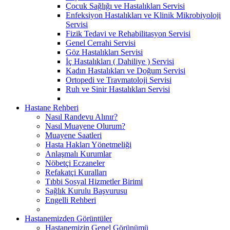
Çocuk Sağlığı ve Hastalıkları Servisi
Enfeksiyon Hastalıkları ve Klinik Mikrobiyoloji
Servisi
Fizik Tedavi ve Rehabilitasyon Servisi
Genel Cerrahi Servisi
Göz Hastalıkları Servisi
İç Hastalıkları ( Dahiliye ) Servisi
Kadın Hastalıkları ve Doğum Servisi
Ortopedi ve Travmatoloji Servisi
Ruh ve Sinir Hastalıkları Servisi
Hastane Rehberi
Nasıl Randevu Alınır?
Nasıl Muayene Olurum?
Muayene Saatleri
Hasta Hakları Yönetmeliği
Anlaşmalı Kurumlar
Nöbetçi Eczaneler
Refakatçi Kuralları
Tıbbi Sosyal Hizmetler Birimi
Sağlık Kurulu Başvurusu
Engelli Rehberi
Hastanemizden Görüntüler
Hastanemizin Genel Görünümü