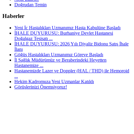
Doğrudan Temin
Haberler
Yeni İç Hastalıkları Uzmanımız Hasta Kabulüne Başladı
İHALE DUYURUSU: Burhaniye Devlet Hastanesi
Doğalgaz Tesisatı ...
İHALE DUYURUSU: 2026 Yılı Diyaliz Bidonu Satış İhale
İlanı
Göğüs Hastalıkları Uzmanımız Göreve Başladı
İl Sağlık Müdürümüz ve Beraberindeki Heyetten
Hastanemize ...
Hastanemizde Lazer ve Doppler (HAL / THD) ile Hemoroid
...
Hekim Kadromuza Yeni Uzmanlar Katıldı
Görüşlerinizi Önemsiyoruz!