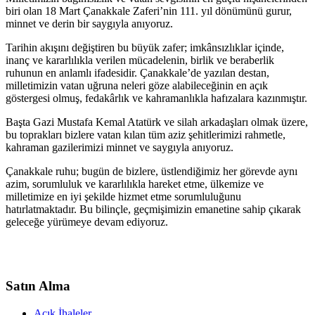
biri olan 18 Mart Çanakkale Zaferi’nin 111. yıl dönümünü gurur,
minnet ve derin bir saygıyla anıyoruz.
Tarihin akışını değiştiren bu büyük zafer; imkânsızlıklar içinde,
inanç ve kararlılıkla verilen mücadelenin, birlik ve beraberlik
ruhunun en anlamlı ifadesidir. Çanakkale’de yazılan destan,
milletimizin vatan uğruna neleri göze alabileceğinin en açık
göstergesi olmuş, fedakârlık ve kahramanlıkla hafızalara kazınmıştır.
Başta Gazi Mustafa Kemal Atatürk ve silah arkadaşları olmak üzere,
bu toprakları bizlere vatan kılan tüm aziz şehitlerimizi rahmetle,
kahraman gazilerimizi minnet ve saygıyla anıyoruz.
Çanakkale ruhu; bugün de bizlere, üstlendiğimiz her görevde aynı
azim, sorumluluk ve kararlılıkla hareket etme, ülkemize ve
milletimize en iyi şekilde hizmet etme sorumluluğunu
hatırlatmaktadır. Bu bilinçle, geçmişimizin emanetine sahip çıkarak
geleceğe yürümeye devam ediyoruz.
Satın Alma
Açık İhaleler