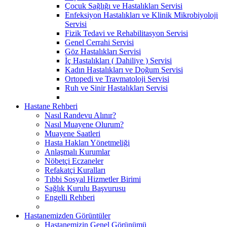
Çocuk Sağlığı ve Hastalıkları Servisi
Enfeksiyon Hastalıkları ve Klinik Mikrobiyoloji
Servisi
Fizik Tedavi ve Rehabilitasyon Servisi
Genel Cerrahi Servisi
Göz Hastalıkları Servisi
İç Hastalıkları ( Dahiliye ) Servisi
Kadın Hastalıkları ve Doğum Servisi
Ortopedi ve Travmatoloji Servisi
Ruh ve Sinir Hastalıkları Servisi
Hastane Rehberi
Nasıl Randevu Alınır?
Nasıl Muayene Olurum?
Muayene Saatleri
Hasta Hakları Yönetmeliği
Anlaşmalı Kurumlar
Nöbetçi Eczaneler
Refakatçi Kuralları
Tıbbi Sosyal Hizmetler Birimi
Sağlık Kurulu Başvurusu
Engelli Rehberi
Hastanemizden Görüntüler
Hastanemizin Genel Görünümü