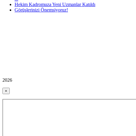
Hekim Kadromuza Yeni Uzmanlar Katıldı
Görüşlerinizi Önemsiyoruz!
2026
×