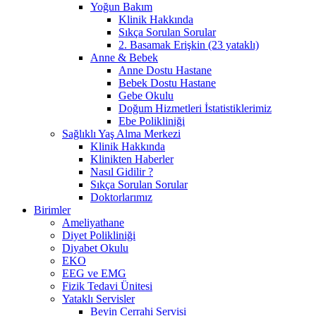
Yoğun Bakım
Klinik Hakkında
Sıkça Sorulan Sorular
2. Basamak Erişkin (23 yataklı)
Anne & Bebek
Anne Dostu Hastane
Bebek Dostu Hastane
Gebe Okulu
Doğum Hizmetleri İstatistiklerimiz
Ebe Polikliniği
Sağlıklı Yaş Alma Merkezi
Klinik Hakkında
Klinikten Haberler
Nasıl Gidilir ?
Sıkça Sorulan Sorular
Doktorlarımız
Birimler
Ameliyathane
Diyet Polikliniği
Diyabet Okulu
EKO
EEG ve EMG
Fizik Tedavi Ünitesi
Yataklı Servisler
Beyin Cerrahi Servisi