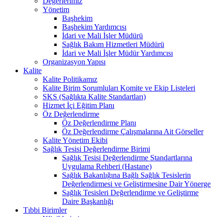
Değerlerimiz
Yönetim
Başhekim
Başhekim Yardımcısı
İdari ve Mali İşler Müdürü
Sağlık Bakım Hizmetleri Müdürü
İdari ve Mali İşler Müdür Yardımcısı
Organizasyon Yapısı
Kalite
Kalite Politikamız
Kalite Birim Sorumluları Komite ve Ekip Listeleri
SKS (Sağlıkta Kalite Standartları)
Hizmet İçi Eğitim Planı
Öz Değerlendirme
Öz Değerlendirme Planı
Öz Değerlendirme Çalışmalarına Ait Görseller
Kalite Yönetim Ekibi
Sağlık Tesisi Değerlendirme Birimi
Sağlık Tesisi Değerlendirme Standartlarına
Uygulama Rehberi (Hastane)
Sağlık Bakanlığına Bağlı Sağlık Tesislerin
Değerlendirmesi ve Geliştirmesine Dair Yönerge
Sağlık Tesisleri Değerlendirme ve Geliştirme
Daire Başkanlığı
Tıbbi Birimler